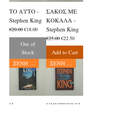
ΤΟ ΑΥΤΟ -
ΣΑΚΟΣ ΜΕ
Stephen King
ΚΟΚΑΛΑ -
Stephen King
Regular Price
Sale Price
€20.00
€18.00
Regular Price
Sale Price
€25.00
€22.50
Out of
Stock
Add to Cart
ΞΕΝΗ ΛΟΓΟΤΕΧΝΙΑ
ΞΕΝΗ ΛΟΓΟΤΕΧΝΙΑ
Η
ΝΥΧΤΕΡΙΝΗ
ΑΣΤΥΝΟΜΙΑ
ΒΑΡΔΙΑ -
ΤΗΣ
Stephen King
ΒΙΒΛΙΟΘΗΚ
Regular Price
Sale Price
€12.00
€10.80