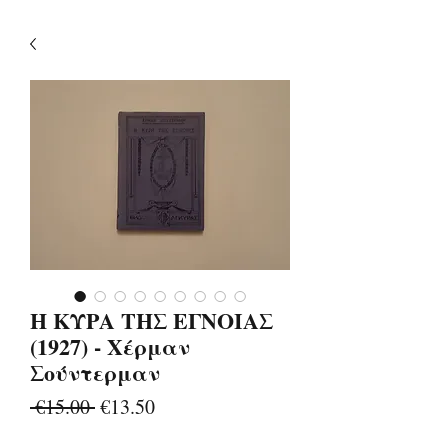
Η ΚΥΡΑ ΤΗΣ ΕΓΝΟΙΑΣ
(1927) - Χέρμαν
Σούντερμαν
Regular
Sale
 €15.00 
€13.50
Price
Price