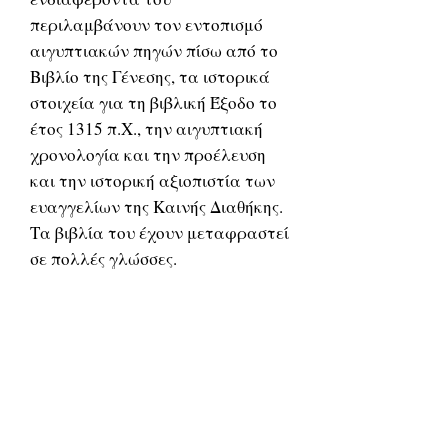
περιλαμβάνουν τον εντοπισμό
αιγυπτιακών πηγών πίσω από το
Βιβλίο της Γένεσης, τα ιστορικά
στοιχεία για τη βιβλική Έξοδο το
έτος 1315 π.Χ., την αιγυπτιακή
χρονολογία και την προέλευση
και την ιστορική αξιοπιστία των
ευαγγελίων της Καινής Διαθήκης.
Τα βιβλία του έχουν μεταφραστεί
σε πολλές γλώσσες.
Ο Greenberg αποφοίτησε από τη
Νομική Σχολή του Πανεπιστημίου
Seton Hall με πτυχίο Juris Doctor
και από το Brooklyn College με
πτυχίο στα μαθηματικά. Έλαβε
υποτροφία New York State Regents
μετά την αποφοίτησή του από το