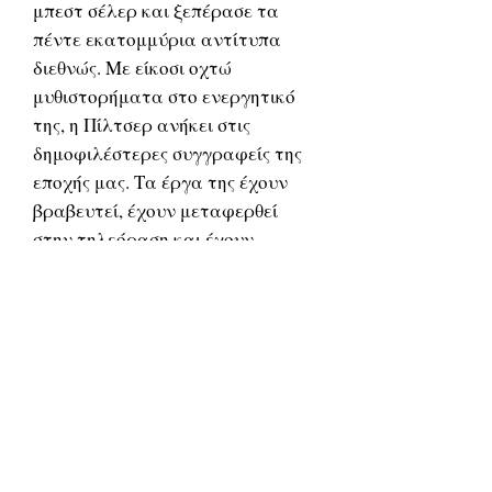
μπεστ σέλερ και ξεπέρασε τα
πέντε εκατομμύρια αντίτυπα
διεθνώς. Με είκοσι οχτώ
μυθιστορήματα στο ενεργητικό
της, η Πίλτσερ ανήκει στις
δημοφιλέστερες συγγραφείς της
εποχής μας. Τα έργα της έχουν
βραβευτεί, έχουν μεταφερθεί
στην τηλεόραση και έχουν
διαβαστεί από εκατομμύρια
αναγνώστες. Το 2002 χρίστηκε
αξιωματικός του Τάγματος της
Βρετανικής Αυτοκρατορίας.
Related Products