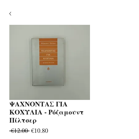
ΨΑΧΝΟΝΤΑΣ ΓΙΑ
ΚΟΧΥΛΙΑ - Ρόζαμουντ
Πίλτσερ
Regular
Sale
 €12.00 
€10.80
Price
Price