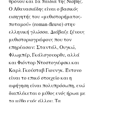
θρόνου και Τα παιδιά της Νιόβης.
Ο Αθανασιάδης είναι ο βασικός
εισηγητής του «μυθιστορήματος-
ποταμού» (roman-fleuve) στην
ελληνική γλώσσα. Διάβαζε ξένους
μυθιστοριογράφους που τον
επηρέασαν: Σταντάλ, Ουγκώ,
Φλωμπέρ, Γκάλσγουορθυ, αλλά
και Φιόντορ Ντοστογιέφσκι και
Καρλ Γκούσταβ Γιουνγκ. Έντονο
είναι το επικό στοιχείο και η
αφήγηση είναι πολυπρόσωπη, ενώ
διαπλέκεται ο μύθος ενός ήρωα με
το μύθο ενός άλλου. Τα
μυθιστορήματά του δίνουν «έναν
πλατύ και συνθετικό πίνακα της
ελληνικής αστικής κοινωνίας»
στα τρία τέταρτα περίπου του