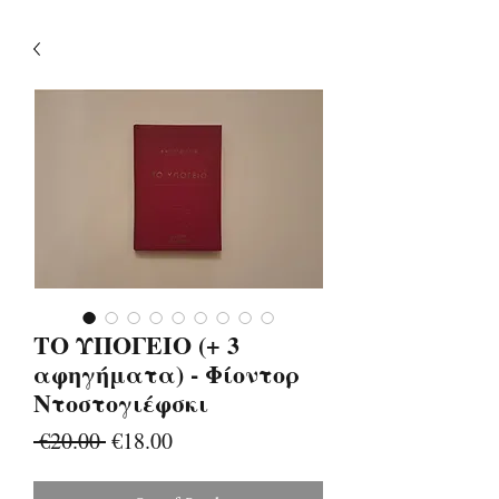
ΤΟ ΥΠΟΓΕΙΟ (+ 3
αφηγήματα) - Φίοντορ
Ντοστογιέφσκι
Regular
Sale
 €20.00 
€18.00
Price
Price