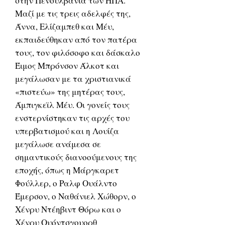
στην Πενσυλβάνια των ΗΠΑ.
Μαζί με τις τρεις αδελφές της,
Άννα, Ελίζαμπεθ και Μέυ,
εκπαιδεύθηκαν από τον πατέρα
τους, τον φιλόσοφο και δάσκαλο
Έιμος Μπρόνσον Άλκοτ και
μεγάλωσαν με τα χριστιανικά
«πιστεύω» της μητέρας τους,
Άμπιγκεϊλ Μέυ. Οι γονείς τους
ενστερνίστηκαν τις αρχές του
υπερβατισμού και η Λουίζα
μεγάλωσε ανάμεσα σε
σημαντικούς διανοούμενους της
εποχής, όπως η Μάργκαρετ
Φούλλερ, ο Ραλφ Ουάλντο
Έμερσον, ο Ναθάνιελ Χώθορν, ο
Χένρυ Ντέηβιντ Θόρω και ο
Χένρυ Ουόντσγουορθ