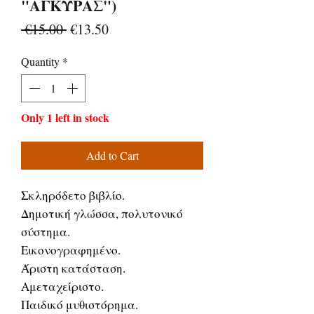
"ΑΓΚΥΡΑΣ")
Regular
Sale
 €15.00 
€13.50
Price
Price
Quantity
*
Only 1 left in stock
Add to Cart
Σκληρόδετο βιβλίο.
Δημοτική γλώσσα, πολυτονικό
σύστημα.
Εικονογραφημένο.
Άριστη κατάσταση.
Αμεταχείριστο.
Παιδικό μυθιστόρημα.