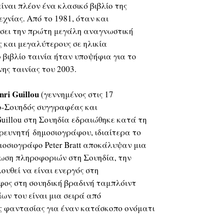
είναι πλέον ένα κλασικό βιβλίο της
χνίας. Από το 1981, όταν και
έσει την πρώτη μεγάλη αναγνωστική
ς και μεγαλύτερους σε ηλικία
 βιβλίο ταινία ήταν υποψήφια για το
ης ταινίας του 2003.
nri Guillou
(γεννημένος στις 17
ο-Σουηδός συγγραφέας και
uillou στη Σουηδία εδραιώθηκε κατά τη
ερευνητή δημοσιογράφου, ιδιαίτερα το
ημοσιογράφο Peter Bratt αποκάλυψαν μια
ωση πληροφοριών στη Σουηδία, την
λουθεί να είναι ενεργός στη
ος στη σουηδική βραδινή ταμπλόιντ
ίων του είναι μια σειρά από
 φαντασίας για έναν κατάσκοπο ονόματι