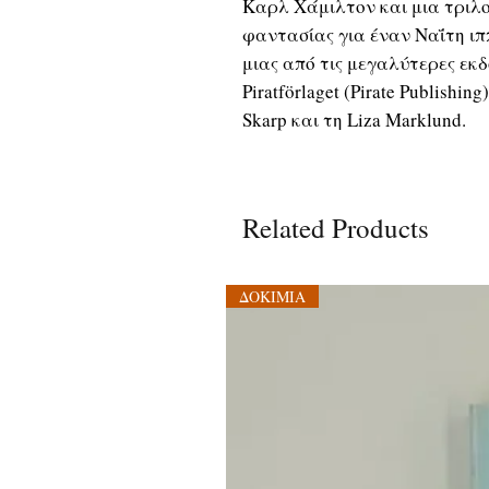
Καρλ Χάμιλτον και μια τριλ
φαντασίας για έναν Ναΐτη ιππ
μιας από τις μεγαλύτερες εκδ
Piratförlaget (Pirate Publishi
Skarp και τη Liza Marklund.
Related Products
ΔΟΚΙΜΙΑ