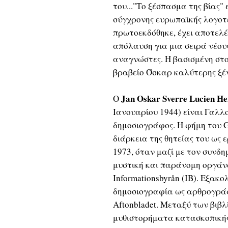
του..."Το ξέσπασμα της βίας" 
σύγχρονης ευρωπαϊκής λογοτε
πρωτοεκδόθηκε, έχει αποτελ
απόλαυση για μια σειρά νέου
αναγνώστες. Η βασισμένη στο
βραβείο Όσκαρ καλύτερης ξέν
Jan Oskar Sverre Lucien He
Ο
Ιανουαρίου 1944) είναι Γαλλ
δημοσιογράφος. Η φήμη του G
διάρκεια της θητείας του ως 
1973, όταν μαζί με τον συνδ
μυστική και παράνομη οργάν
Informationsbyrån (IB). Εξακο
δημοσιογραφία ως αρθρογράφ
Aftonbladet. Μεταξύ των βιβλ
μυθιστορήματα κατασκοπικής