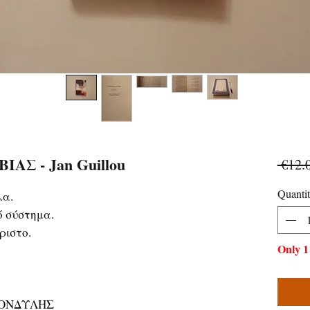
ΑΣ - Jan Guillou
 €12.
Quanti
λα.
ό σύστημα.
ριστο.
Only 1 
ΚΟΝΔΥΛΗΣ