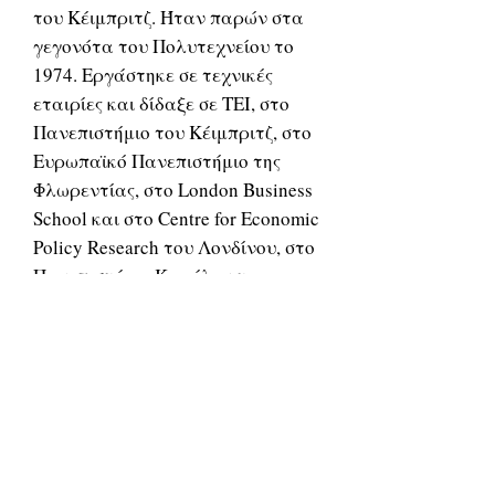
του Κέιμπριτζ. Ήταν παρών στα
γεγονότα του Πολυτεχνείου το
1974. Εργάστηκε σε τεχνικές
εταιρίες και δίδαξε σε ΤΕΙ, στο
Πανεπιστήμιο του Κέιμπριτζ, στο
Ευρωπαϊκό Πανεπιστήμιο της
Φλωρεντίας, στο London Business
School και στο Centre for Economic
Policy Research του Λονδίνου, στο
Πανεπιστήμιο Καρόλου της
Πράγας, στο Ινστιτούτο Tinbergen
του Άμστερνταμ και στο
Πανεπιστήμιο της Κύπρου.
Διετέλεσε Γενικός Γραμματέας
Έρευνας και Τεχνολογίας (1993-
1996) και οικονομικός σύμβουλος
του Πρωθυπουργού (1996). Από το