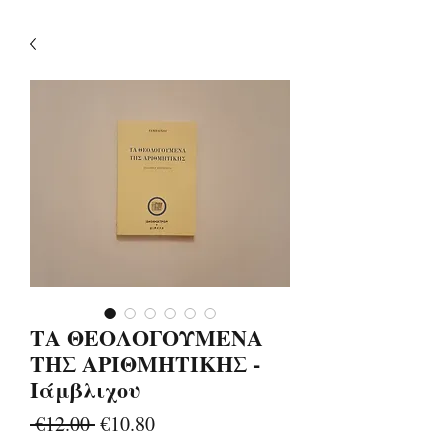
ΤΑ ΘΕΟΛΟΓΟΥΜΕΝΑ
ΤΗΣ ΑΡΙΘΜΗΤΙΚΗΣ -
Ιάμβλιχου
Regular
Sale
 €12.00 
€10.80
Price
Price