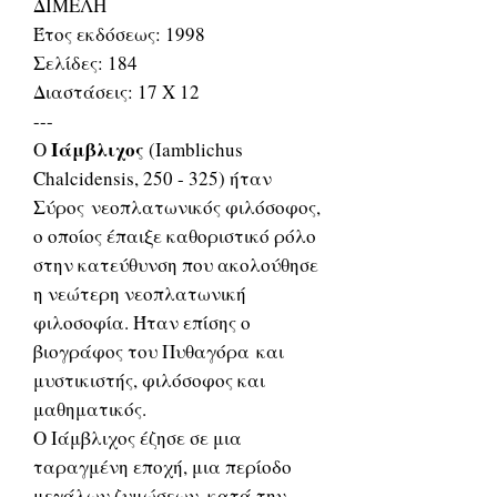
ΔΙΜΕΛΗ
Έτος εκδόσεως: 1998
Σελίδες: 184
Διαστάσεις: 17 Χ 12
---
Ιάμβλιχος
Ο
(Iamblichus
Chalcidensis, 250 - 325) ήταν
Σύρος νεοπλατωνικός φιλόσοφος,
ο οποίος έπαιξε καθοριστικό ρόλο
στην κατεύθυνση που ακολούθησε
η νεώτερη νεοπλατωνική
φιλοσοφία. Ήταν επίσης ο
βιογράφος του Πυθαγόρα και
μυστικιστής, φιλόσοφος και
μαθηματικός.
Ο Ιάμβλιχος έζησε σε μια
ταραγμένη εποχή, μια περίοδο
μεγάλων ζυμώσεων, κατά την