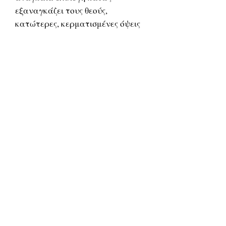
εξαναγκάζει τους θεούς,
κατώτερες, κερματισμένες όψεις
του πλωτινικού Ενός, να
ανυψώσουν την «καθαρή ψυχή»
από τον φυσικό κόσμο προς την
πηγή της, τον νοητικό κόσμο των
ιδεών, μέσω μίας αδιάσπαστης
οντολογικής αλυσίδας
υπερφυσικών πλασμάτων:
δαίμονες, ήρωες, άγγελοι,
αρχάγγελοι και, τελικώς, οι ίδιοι
οι θεοί, πάνω από τους οποίους
τοποθετείται μόνον το Εν, η
«απόλυτη ενότητα» και
αυτάρκης αιτία των πάντων
κατά τον Πλωτίνο. Ο Ιάμβλιχος
ωστόσο έθεσε την «άρρητον