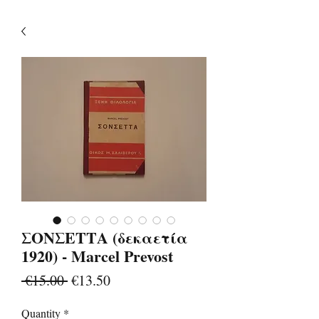
ΣΟΝΣΕΤΤΑ (δεκαετία
1920) - Marcel Prevost
Regular
Sale
 €15.00 
€13.50
Price
Price
Quantity
*