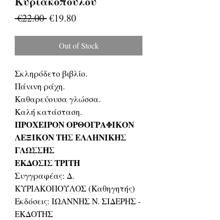
Κυριακόπουλου
Regular
Sale
 €22.00 
€19.80
Price
Price
Out of Stock
Σκληρόδετο βιβλίο.
Πάνινη ράχη.
Καθαρεύουσα γλώσσα.
Καλή κατάσταση.
ΠΡΟΧΕΙΡΟΝ ΟΡΘΟΓΡΑΦΙΚΟΝ
ΛΕΞΙΚΟΝ ΤΗΣ ΕΛΛΗΝΙΚΗΣ
ΓΛΩΣΣΗΣ
ΕΚΔΟΣΙΣ ΤΡΙΤΗ
Συγγραφέας: Δ.
ΚΥΡΙΑΚΟΠΟΥΛΟΣ (Καθηγητής)
Εκδόσεις: ΙΩΑΝΝΗΣ Ν. ΣΙΔΕΡΗΣ -
ΕΚΔΟΤΗΣ