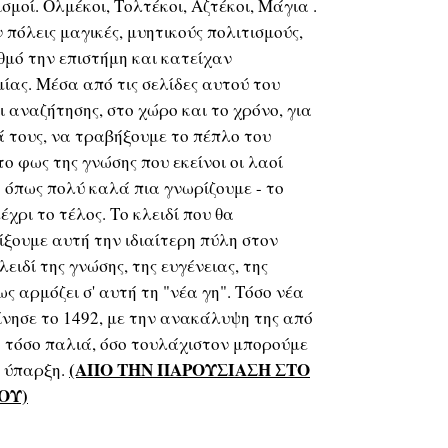
σμοί. Ολμέκοι, Τολτέκοι, Αζτέκοι, Μάγια .
ν πόλεις μαγικές, μυητικούς πολιτισμούς,
μό την επιστήμη και κατείχαν
ίας. Μέσα από τις σελίδες αυτού του
ι αναζήτησης, στο χώρο και το χρόνο, για
 τους, να τραβήξουμε το πέπλο του
το φως της γνώσης που εκείνοι οι λαοί
- όπως πολύ καλά πια γνωρίζουμε - το
έχρι το τέλος. Το κλειδί που θα
ίξουμε αυτή την ιδιαίτερη πύλη στον
λειδί της γνώσης, της ευγένειας, της
ς αρμόζει σ' αυτή τη "νέα γη". Τόσο νέα
κίνησε το 1492, με την ανακάλυψη της από
 τόσο παλιά, όσο τουλάχιστον μπορούμε
(ΑΠΟ ΤΗΝ ΠΑΡΟΥΣΙΑΣΗ ΣΤΟ
ς ύπαρξη.
ΟΥ)