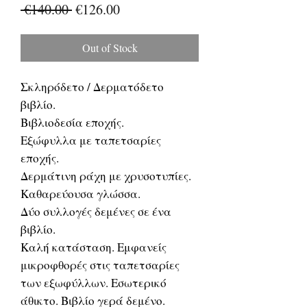
Regular
Sale
 €140.00 
€126.00
Price
Price
Out of Stock
Σκληρόδετο / Δερματόδετο
βιβλίο.
Βιβλιοδεσία εποχής.
Εξώφυλλα με ταπετσαρίες
εποχής.
Δερμάτινη ράχη με χρυσοτυπίες.
Καθαρεύουσα γλώσσα.
Δύο συλλογές δεμένες σε ένα
βιβλίο.
Καλή κατάσταση. Εμφανείς
μικροφθορές στις ταπετσαρίες
των εξωφύλλων. Εσωτερικό
άθικτο. Βιβλίο γερά δεμένο.