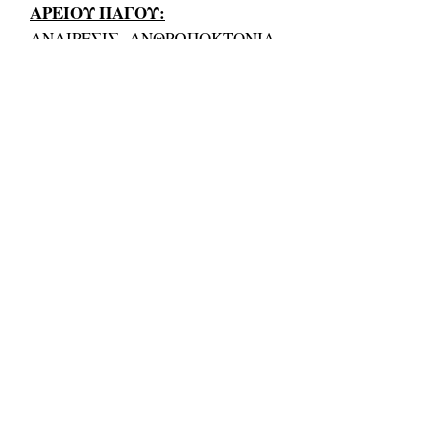
ΑΡΕΙΟΥ ΠΑΓΟΥ:
ΑΝΑΙΡΕΣΙΣ- ΑΝΘΡΩΠΟΚΤΟΝΙΑ-
ΑΔΕΙΑ ΠΡΟΣ ΠΑΡΑΠΟΜΠΗΝ ΕΙΣ
ΔΙΚΗΝ- ΑΚΥΡΟΤΗΣ-
ΑΜΝΗΣΤΕΙΑ- ΑΡΜΟΔΙΟΤΗΣ-
ΑΠΟΦΑΣΙΣ- ΑΣΕΛΓΕΙΑ-
ΔΩΡΟΔΟΚΙΑ- ΕΓΚΛΗΣΙΣ-
ΕΞΟΔΑ- ΕΞΕΤΑΣΙΣ- ΕΝΟΡΚΟΙ-
ΕΝΩΜΟΤΑΡΧΑΙ- ΕΡΗΜΗΝ ΔΙΚΗ-
ΕΣΧΑΤΗ ΠΡΟΔΟΣΙΑ-
ΖΗΤΗΜΑΤΑ- ΚΛΗΣΙΣ-
ΚΛΗΡΩΣΙΣ- ΠΑΡΑΝΟΜΟΣ
ΣΥΝΟΙΚΙΣΙΣ- ΠΑΡΑΒΑΣΙΣ-
ΠΑΡΑΒΟΛΟΝ- ΣΥΣΤΑΣΙΩΤΑΙ-
ΥΠΑΛΛΗΛΟΣ- ΧΑΡΙΣ-
ΧΩΡΟΦΥΛΑΚΕΣ