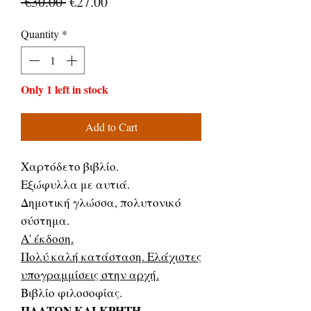
Regular
Sale
 €30.00 
€27.00
Price
Price
Quantity
*
Only 1 left in stock
Add to Cart
Χαρτόδετο βιβλίο.
Εξώφυλλα με αυτιά.
Δημοτική γλώσσα, πολυτονικό
σύστημα.
Α' έκδοση.
Πολύ καλή κατάσταση. Ελάχιστες
υπογραμμίσεις στην αρχή.
Βιβλίο φιλοσοφίας.
ΠΛΑΤΩΝ ΚΑΙ ΚΡΗΤΗ