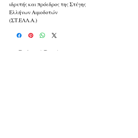
ιδρυτής και πρόεδρος της Στέγης
Ελλήνων Αιμοδοτών
(ΣΤ.ΕΛΛ.Α.)
Related Products
ΔΟΚΙΜΙΑ
ΔΟΚΙΜΙΑ