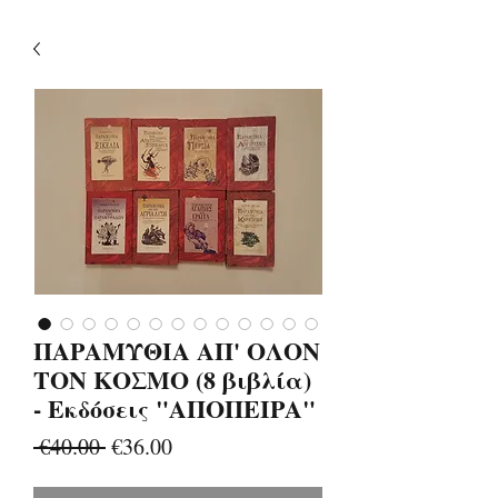
ΠΑΡΑΜΥΘΙΑ ΑΠ' ΟΛΟΝ
ΤΟΝ ΚΟΣΜΟ (8 βιβλία)
- Εκδόσεις "ΑΠΟΠΕΙΡΑ"
Regular
Sale
 €40.00 
€36.00
Price
Price