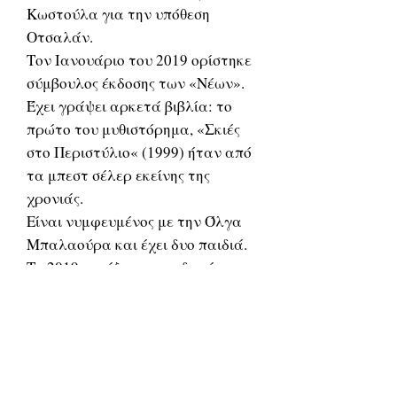
Κωστούλα για την υπόθεση
Οτσαλάν.
Τον Ιανουάριο του 2019 ορίστηκε
σύμβουλος έκδοσης των «Νέων».
Έχει γράψει αρκετά βιβλία: το
πρώτο του μυθιστόρημα, «Σκιές
στο Περιστύλιο« (1999) ήταν από
τα μπεστ σέλερ εκείνης της
χρονιάς.
Είναι νυμφευμένος με την Όλγα
Μπαλαούρα και έχει δυο παιδιά.
Το 2019, η σύζυγος του διορίστηκε
διοικήτρια του νοσοκομείου
«Άγιος Σάββας», κάτι που
προκάλεσε επικρίσεις του ΣΥΡΙΖΑ
κατά του Παπαχρήστου και της
κυβέρνησης Κυριάκου