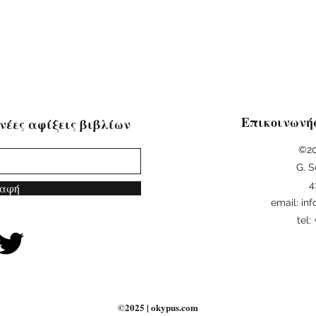
Επικοινωνή
νέες αφίξεις βιβλίων
©20
G. S
4
αφή
email:
in
tel
©2025 | okypus.com