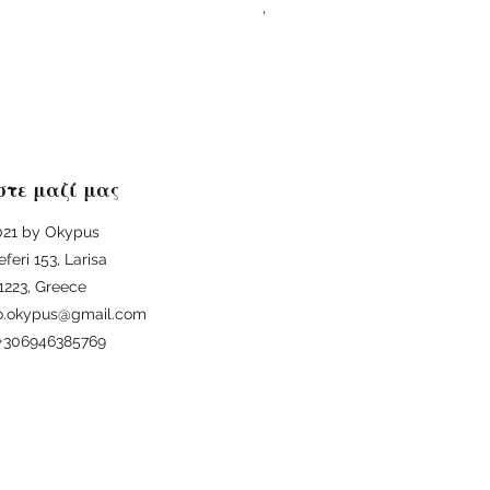
Regular Price
Sale Price
€25.00
€22.50
στε μαζί μας
21 by Okypus
eferi 153, Larisa
1223, Greece
fo.okypus@gmail.com
: +306946385769