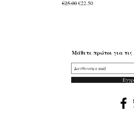
Regular Price
Sale Price
€25.00
€22.50
Μάθετε πρώτοι για τις 
Εγγρ