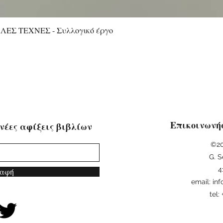
ΕΣ ΤΕΧΝΕΣ - Συλλογικό έργο
Quick View
Επικοινωνή
νέες αφίξεις βιβλίων
©20
G. S
4
αφή
email:
in
tel