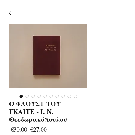
Ο ΦΑΟΥΣΤ ΤΟΥ
ΓΚΑΙΤΕ - Ι. Ν.
Θεοδωρακόπουλου
Regular
Sale
 €30.00 
€27.00