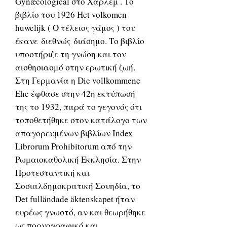
Gynæcological στο Χάρλεμ . Το
βιβλίο του 1926 Het volkomen
huwelijk ( Ο τέλειος γάμος ) του
έκανε διεθνώς διάσημο. Το βιβλίο
υποστήριζε τη γνώση και τον
αισθησιασμό στην ερωτική ζωή.
Στη Γερμανία η Die vollkommene
Ehe έφθασε στην 42η εκτύπωσή
της το 1932, παρά το γεγονός ότι
τοποθετήθηκε στον κατάλογο των
απαγορευμένων βιβλίων Index
Librorum Prohibitorum από την
Ρωμαιοκαθολική Εκκλησία. Στην
Προτεσταντική και
Σοσιαλδημοκρατική Σουηδία, το
Det fulländade äktenskapet ήταν
ευρέως γνωστό, αν και θεωρήθηκε
ως πορνογραφικό και