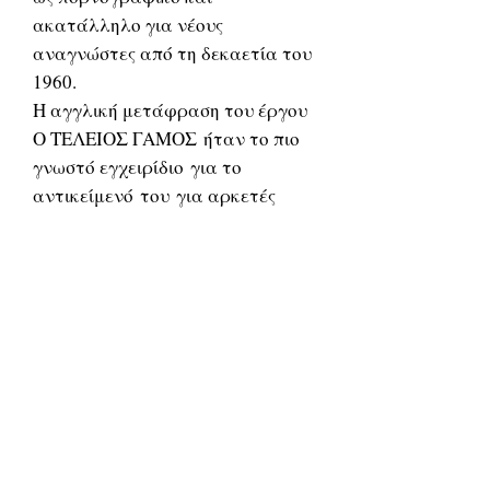
ακατάλληλο για νέους
αναγνώστες από τη δεκαετία του
1960.
Η αγγλική μετάφραση του έργου
Ο ΤΕΛΕΙΟΣ ΓΑΜΟΣ ήταν το πιο
γνωστό εγχειρίδιο για το
αντικείμενό του για αρκετές
δεκαετίες και ανατυπώθηκε 46
φορές στην αρχική
έκδοση, πουλώντας πάνω από
μισό εκατομμύριο αντίτυπα.
Related Products