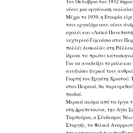
Τον Οκτώβριο του 1932 δημιο
νέους μια οργάνωση νεολαίας
Μέχρι το 1939, η Εταιρία είχ
τους εργαζόμενους νέους άνδ
σχολές και «Λαϊκό Πανεπιστή
νυχτερινό Γυμνάσιο στον Πει
πολλές δυσκολίες στη Ράλλει
ίδρυσε τις πρώτες κατασκην
Για να αναδείξει το ρόλο και
ανυψώσει ψυχικά τους ανθρώ
Γιορτή του Εργάτη Χριστού. 
στον Πειραιά, θα παρευρεθού
παιδιά.
Μερικά ακόμα από τα έργα το
στη Δραπετσώνα, την Αγία Σο
Ταμπούρια, ο Σύνδεσμος Νέων 
Στοργής, τα Φιλικά Αναρρωτή
την καταγραφή των προβλημ