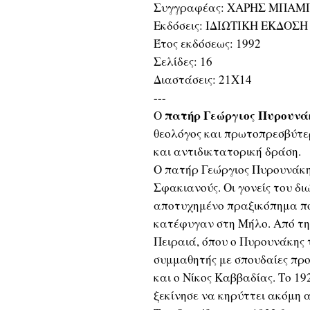
Συγγραφέας: ΧΑΡΗΣ ΜΠΑ
Εκδόσεις: ΙΔΙΩΤΙΚΗ ΕΚΔΟΣΗ
Έτος εκδόσεως: 1992
Σελίδες: 16
Διαστάσεις: 21Χ14
---
πατήρ Γεώργιος Πυρουνά
Ο
θεολόγος και πρωτοπρεσβύτε
και αντιδικτατορική δράση.
Ο πατήρ Γεώργιος Πυρουνάκης
Σφακιανούς. Οι γονείς του δ
αποτυχημένο πραξικόπημα πο
κατέφυγαν στη Μήλο. Από τη
Πειραιά, όπου ο Πυρουνάκης 
συμμαθητής με σπουδαίες προ
και ο Νίκος Καββαδίας. Το 19
ξεκίνησε να κηρύττει ακόμη 