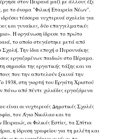
ύργησε στον Πειραιά μαζί με άλλους έξι
, με το όνομα "Φιλική Εταιρεία Νέων".
ε ιδρύσει τέσσερα νυχτερινά σχολεία για
ρες και γυναίκες, δύο επαγγελματικές
μιο». Η οργάνωση ίδρυσε το πρώτο
ραιά, το οποίο στεγάστηκε μετά από
ο Σχολή. Την ίδια εποχή ο Πυρουνάκης
ώσεις εργαζομένων παιδιών στο Πέραμα.
 τη σημασία της εργατικής τάξης και να
πους που την αποτελούν ξεκινά την
Το 1938, στη γιορτή του Εργάτη Χριστού
ν πάνω από πέντε χιλιάδες εργαζόμενα
υ είναι οι νυχτερινές Δημοτικές Σχολές
φία, τον Άγιο Νικόλαο και τα
Πειραιώς, οι Φιλικές Εστίες, τα Σπίτια
ρια, η ίδρυση γραφείου για τη μελέτη και
άτων των εργαζόμενων νέων, το