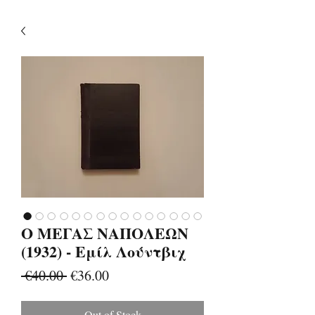
Ο ΜΕΓΑΣ ΝΑΠΟΛΕΩΝ
(1932) - Εμίλ Λούντβιχ
Regular
Sale
 €40.00 
€36.00
Price
Price
Out of Stock