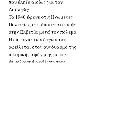
που έληξε αισίως για τον
Λούντβιχ.
Το 1940 έφυγε στις Ηνωμένες
Πολιτείες, απ’ όπου επέστρεψε
στην Ελβετία μετά τον πόλεμο.
Η επιτυχία των έργων του
οφείλεται στον συνδυασμό της
ιστορικής αφήγησης με την
ψυχολογική ανάλυση των
βιογραφουμένων και την βάσει
αυτής εξέταση των κινήτρων των
ενεργειών τους.
Related Products