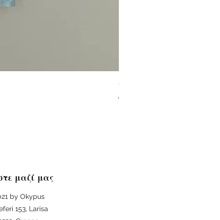
ΦΙΛΟΣΟΦΙΑ ΚΑΙ ΟΙΚΟΛΟΓΙΑ 
Regular Price
Sale Price
€25.00
€22.50
στε μαζί μας
21 by Okypus
eferi 153, Larisa