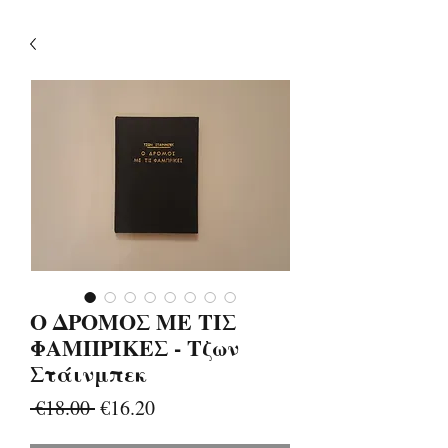
Ο ΔΡΟΜΟΣ ΜΕ ΤΙΣ
ΦΑΜΠΡΙΚΕΣ - Τζων
Στάινμπεκ
Regular
Sale
 €18.00 
€16.20
Price
Price