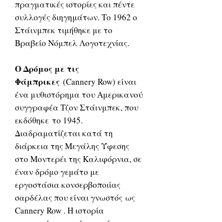
πραγματικές ιστορίες και πέντε
συλλογές διηγημάτων. Το 1962 ο
Στάινμπεκ τιμήθηκε με το
Βραβείο Νόμπελ Λογοτεχνίας.
Ο Δρόμος με τις
Φάμπρικες
(Cannery Row) είναι
ένα μυθιστόρημα του Αμερικανού
συγγραφέα Τζον Στάινμπεκ, που
εκδόθηκε το 1945.
Διαδραματίζεται κατά τη
διάρκεια της Μεγάλης Ύφεσης
στο Μοντερέι της Καλιφόρνια, σε
έναν δρόμο γεμάτο με
εργοστάσια κονσερβοποιίας
σαρδέλας που είναι γνωστός ως
Cannery Row . Η ιστορία