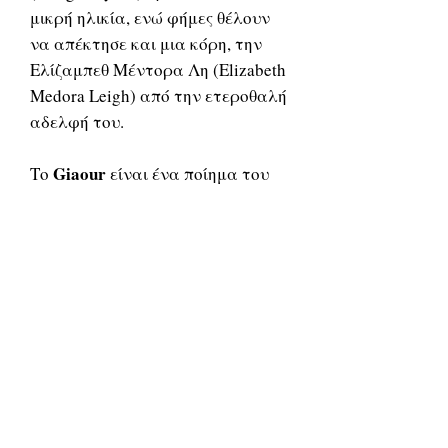
μικρή ηλικία, ενώ φήμες θέλουν
να απέκτησε και μια κόρη, την
Ελίζαμπεθ Μέντορα Λη (Elizabeth
Medora Leigh) από την ετεροθαλή
αδελφή του.
Giaour
Το
είναι ένα ποίημα του
Λόρδου Μπάιρον που εκδόθηκε
για πρώτη φορά το 1813 από
τους John Murray και Thomas
Davison. Ήταν ήταν το πρώτο στη
σειρά των ανατολίτικων
ρομάντζων του ποιητή. Το Giaour
αποδείχθηκε μεγάλη επιτυχία
όταν δημοσιεύτηκε,
εδραιώνοντας τη φήμη του Byron
κριτικά και εμπορικά.