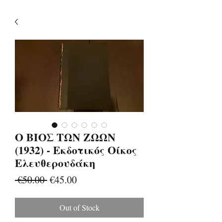
Ο ΒΙΟΣ ΤΩΝ ΖΩΩΝ
(1932) - Εκδοτικός Οίκος
Ελευθερουδάκη
Regular
Sale
 €50.00 
€45.00
Price
Price
Out of Stock