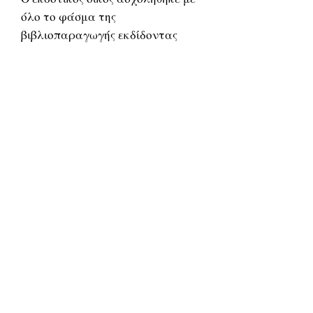
όλο το φάσμα της
βιβλιοπαραγωγής εκδίδοντας
γύρω στους 1500 τίτλους
ελληνικών βιβλίων, ενώ
παράλληλα διατηρούσε και
δανειστική βιβλιοθήκη με μηνιαία
συνδρομή. Αποκορύφωμα της
εκδοτικής δραστηριότητάς του
είναι το «Εγκυκλοπαιδικό Λεξικό
Ελευθερουδάκη».
Related Products