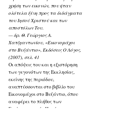
χρήση των εικονών, που ήταν
ολότελα ξένη προς τα διδάγματα
του Ιησού Χριστού και των
αποστόλων Του.
— δρ. Θ. Γεώργιος Α.
Χατζηαντωνίου, «Εικονομάχοι
στο Βυζάντιο», Εκδόσεις Ο Λόγος,
(2007), σελ. 41
Οι απόψεις του και η εξιστόρηση
των γεγονότων της Εκκλησίας,
εκείνης της περιόδου,
αναπτύσσονται στο βιβλίο του
Εικονομάχοι στο Βυζάντιο, όπου
αναφέρει το πλήθος των
Εκκλησιαστικών Πατέρων που
ήταν είτε αντίθετο, είτε
επιφυλακτικό με τις εικόνες,