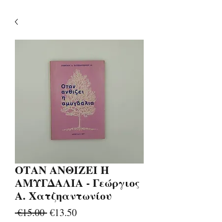
ΟΤΑΝ ΑΝΘΙΖΕΙ Η
ΑΜΥΓΔΑΛΙΑ - Γεώργιος
Α. Χατζηαντωνίου
Regular
Sale
 €15.00 
€13.50