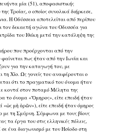
πενήντα μία (51), αποφασιστικής
της Τροίας, ο οποίος συνολικά διήρκεσε,
νια. Η Οδύσσεια αποτελείται από περίπου
ει τον δεκαετή αγώνα του Οδυσσέα για
ατρίδα του Ιθάκη μετά την κατάληψη της
μήρου που προέρχονται από την
φαίνεται πως ήταν από την Ιωνία και
ίζουν για την καταγωγή του, με
ι τη Χίο. Ως γονείς του αναφέρονται ο
γεται ότι το πραγματικό του όνομα ήταν
κε κοντά στον ποταμό Μέλητα της
ρα το όνομα «Ὅμηρος», είτε επειδή ήταν
 «ὡς μὴ ὁρῶν»), είτε επειδή ήταν όμηρος
 με τη Σμύρνη. Σύμφωνα με τους βίους
ς τα έργα του στις ελληνικές πόλεις,
σε ένα διαγωνισμό με τον Ησίοδο στη