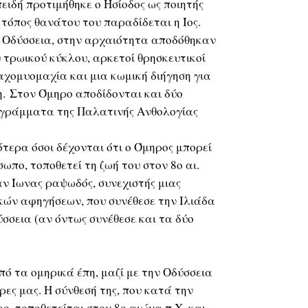
ειδή προτιμήθηκε ο Ησίοδος ως ποιητής
 τόπος θανάτου του παραδίδεται η Ίος.
ν Οδύσσεια, στην αρχαιότητα αποδόθηκαν
 τρωικού κύκλου, αρκετοί θρησκευτικοί
αχομυομαχία και μια κωμική διήγηση για
. Στον Όμηρο αποδίδονται και δύο
γράμματα της Παλατινής Ανθολογίας
ότερα όσοι δέχονται ότι ο Όμηρος μπορεί
πο, τοποθετεί τη ζωή του στον 8ο αι.
ταν Ίωνας ραψωδός, συνεχιστής μιας
ών αφηγήσεων, που συνέθεσε την Ιλιάδα
ύσσεια (αν όντως συνέθεσε και τα δύο
πό τα ομηρικά έπη, μαζί με την Οδύσσεια
ρες μας. Η σύνθεσή της, που κατά την
ο, τοποθετείται στον 8ο αιώνα π.Χ. και