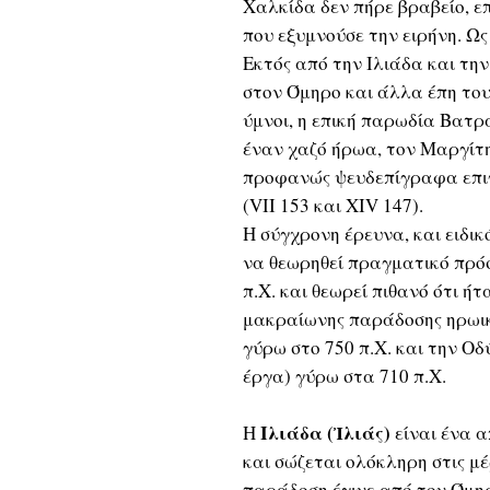
Χαλκίδα δεν πήρε βραβείο, επ
που εξυμνούσε την ειρήνη. Ως
Εκτός από την Ιλιάδα και τη
στον Όμηρο και άλλα έπη του
ύμνοι, η επική παρωδία Βατρ
έναν χαζό ήρωα, τον Μαργίτη
προφανώς ψευδεπίγραφα επι
(VII 153 και XIV 147).
Η σύγχρονη έρευνα, και ειδικ
να θεωρηθεί πραγματικό πρόσω
π.Χ. και θεωρεί πιθανό ότι ή
μακραίωνης παράδοσης ηρωικ
γύρω στο 750 π.Χ. και την Οδ
έργα) γύρω στα 710 π.Χ.
Ιλιάδα (Ἰλιάς)
Η
είναι ένα α
και σώζεται ολόκληρη στις μέ
παράδοση έγινε από τον Όμηρ