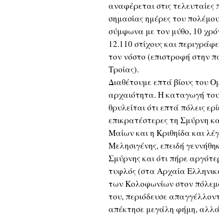
αναφέρεται στις τελευταίες 
σημασίας ημέρες του πολέμου 
σύμφωνα με τον μύθο, 10 χρό
12.110 στίχους και περιγράφ
τον νόστο (επιστροφή στην π
Τροίας).
Διαθέτουμε επτά βίους του Ο
αρχαιότητα. Η καταγωγή του 
θρυλείται ότι επτά πόλεις ερ
επικρατέστερες τη Σμύρνη κα
Μαίων και η Κριθηίδα και λέ
Μελησιγένης, επειδή γεννήθη
Σμύρνης και ότι πήρε αργότε
τυφλός (στα Αρχαία Ελληνικά
των Κολοφωνίων στον πόλεμο
του, περιόδευσε απαγγέλλοντα
απέκτησε μεγάλη φήμη, αλλά 