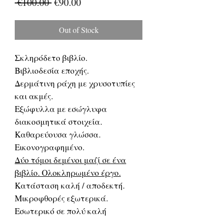
Regular
Sale
 €100.00 
€90.00
Price
Price
Out of Stock
Σκληρόδετο βιβλίο.
Βιβλιοδεσία εποχής.
Δερμάτινη ράχη με χρυσοτυπίες
και ακμές.
Εξώφυλλα με εσώγλυφα
διακοσμητικά στοιχεία.
Καθαρεύουσα γλώσσα.
Εικονογραφημένο.
Δύο τόμοι δεμένοι μαζί σε ένα
βιβλίο. Ολοκληρωμένο έργο.
Κατάσταση καλή / αποδεκτή.
Μικροφθορές εξωτερικά.
Εσωτερικό σε πολύ καλή