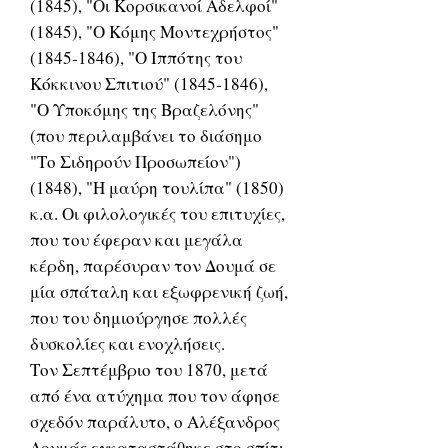
(1845), "Οι Κορσικανοί Αδελφοί"
(1845), "Ο Κόμης Μοντεχρήστος"
(1845-1846), "Ο Ιππότης του
Κόκκινου Σπιτιού" (1845-1846),
"Ο Υποκόμης της Βραζελόνης"
(που περιλαμβάνει το διάσημο
"Το Σιδηρούν Προσωπείον")
(1848), "Η μαύρη τουλίπα" (1850)
κ.α. Οι φιλολογικές του επιτυχίες,
που του έφεραν και μεγάλα
κέρδη, παρέσυραν τον Δουμά σε
μία σπάταλη και εξωφρενική ζωή,
που του δημιούργησε πολλές
δυσκολίες και ενοχλήσεις.
Τον Σεπτέμβριο του 1870, μετά
από ένα ατύχημα που τον άφησε
σχεδόν παράλυτο, ο Αλέξανδρος
Δουμάς εγκαταστάθηκε στο σπίτι