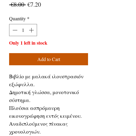
Regular
Sale
 €8.00 
€7.20
Price
Price
Quantity
*
Only 1 left in stock
Add to Cart
Βιβλίο με μαλακά ιλουστρασιόν
εξώφυλλα.
Δημοτική γλώσσα, μονοτονικό
σύστημα.
Πλούσια ασπρόμαυρη
εικονογράφηση εντός κειμένου.
Αναδιπλούμενος πίνακας
χρονολογιών.