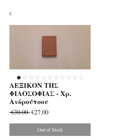
ΛΕΞΙΚΟΝ ΤΗΣ
ΦΙΛΟΣΟΦΙΑΣ - Χρ.
Ανδρούτσου
Regular
Sale
 €30.00 
€27.00
Price
Price
Out of Stock