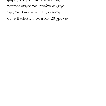
παντρεύτηκε τον πρώτο σύζυγό
της, τον Guy Schoeller, εκδότη
στην Hachette, που ήταν 20 χρόνια
μεγαλύτερός της. Το ζευγάρι πήρε
διαζύγιο τον Ιούνιο 1960. Το 1962,
παντρεύτηκε τον Bob Westhof,
έναν νεαρό Αμερικανό πλέιμποι
που ήθελε να γίνει κεραμοποιός.
Το ζευγάρι χώρισε το 1963. Ο γιος
τους Denis Westhoff γεννήθηκε τον
Ιούνιο 1962. Έπειτα είχε μια
μακροχρόνια σχέση με την
σχεδιάστρια μόδας Peggy Roche.
Είχε επίσης έναν άνδρα εραστή,
τον Bernard Frank, έναν
παντρεμένο δοκιμιογράφο που
είχε εμμονή με το διάβασμα και