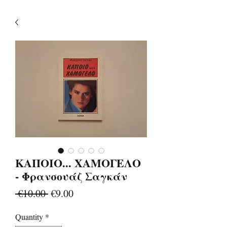
ΚΑΠΟΙΟ... ΧΑΜΟΓΕΛΟ
- Φρανσουάζ Σαγκάν
Regular
Sale
 €10.00 
€9.00
Price
Price
Quantity
*