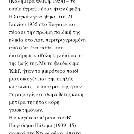
(Καλημέρα Θλίψη, 1954) – το
οποίο έγραψε όταν ήταν έφηβη.
Η Σαγκάν γεννήθηκε στις 21
Ιουνίου 1935 στο Καγιάρκ και
πέρασε την πρώιμη παιδική της
ηλικία στο Λοτ, περιτριγυρισμένη
από ζώα, ένα πάθος που
διατήρησε καθ'όλη την διάρκεια
της ζωής της. Με το ψευδώνυμο
'Kiki', ήταν το μικρότερο παιδί
μιας οικογένειας της υψηλής
κοινωνίας – ο πατέρας της ήταν
παραγωγός και σκηνοθέτης και η
μητέρα της ήταν κόρη
γαιοκτημόνων.
Η οικογένεια πέρασε τον Β'
Παγκόσμιο Πόλεμο (1939–45)
αρχικά στο Ντωφιρέ και έπειτα