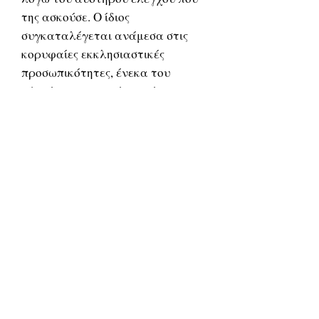
της ασκούσε. Ο ίδιος
συγκαταλέγεται ανάμεσα στις
κορυφαίες εκκλησιαστικές
προσωπικότητες, ένεκα του
αξεπέραστου χαρίσματός του
στην ομιλία. Διετέλεσε επίσης
επίσκοπος Κωνσταντινουπόλεως,
όπου διακρίθηκε για το σπουδαίο
ποιμαντικό και φιλανθρωπικό
έργο που διενήργησε. Τελικά
αναδείχτηκε ως ένας από τους
πλέον λαοφιλείς ιεράρχες, εξ ου
και σήμερα θεωρείται άγιος από
την Καθολική Εκκλησία, τα
Λουθηρανικά και Αγγλικανικά
δόγματα, ενώ κατατάσσεται
στους μεγάλους πατέρες της