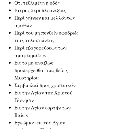
Ότι τεθλιμένη η οδός
Έτερος περί πλεονεξίας
Περί γήινων και μελλόντων
αγαθών
Περί του μη πενθείν σφοδρώς
τους τελευτώντας
Περί εξαγορεύσεως των
αμαρτημάτων
Εις το μη αναξίως
προσέρχεσθαι τοις θείοις
Μυστηρίοις
Συμβουλαί προς χριστιανόν
Εις την Αγίαν του Χριστού
Γέννησιν
Εις την Αγίαν εορτήν των
Βαΐων
Εγκώμιον εις τον Άγιον