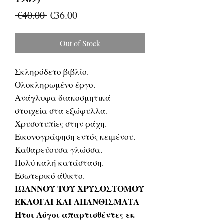
Regular
Sale
 €40.00 
€36.00
Price
Price
Out of Stock
Σκληρόδετο βιβλίο.
Ολοκληρωμένο έργο.
Ανάγλυφα διακοσμητικά
στοιχεία στα εξώφυλλα.
Χρυσοτυπίες στην ράχη.
Εικονογράφηση εντός κειμένου.
Καθαρεύουσα γλώσσα.
Πολύ καλή κατάσταση.
Εσωτερικό άθικτο.
ΙΩΑΝΝΟΥ ΤΟΥ ΧΡΥΣΟΣΤΟΜΟΥ
ΕΚΛΟΓΑΙ ΚΑΙ ΑΠΑΝΘΙΣΜΑΤΑ
Ήτοι Λόγοι απαρτισθέντες εκ