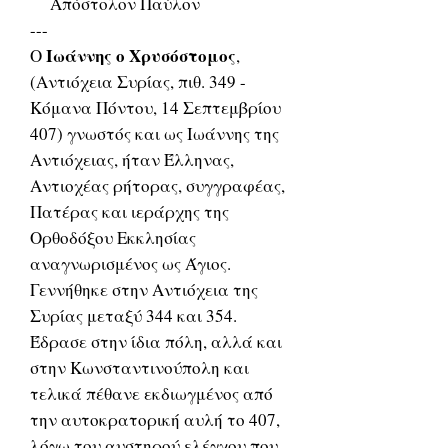
Απόστολον Παύλον
---
Ιωάννης ο Χρυσόστομος
Ο
,
(Αντιόχεια Συρίας, πιθ. 349 -
Κόμανα Πόντου, 14 Σεπτεμβρίου
407) γνωστός και ως Ιωάννης της
Αντιόχειας, ήταν Έλληνας,
Αντιοχέας ρήτορας, συγγραφέας,
Πατέρας και ιεράρχης της
Ορθοδόξου Εκκλησίας
αναγνωρισμένος ως Άγιος.
Γεννήθηκε στην Αντιόχεια της
Συρίας μεταξύ 344 και 354.
Έδρασε στην ίδια πόλη, αλλά και
στην Κωνσταντινούπολη και
τελικά πέθανε εκδιωγμένος από
την αυτοκρατορική αυλή το 407,
λόγω του αυστηρού ελέγχου που