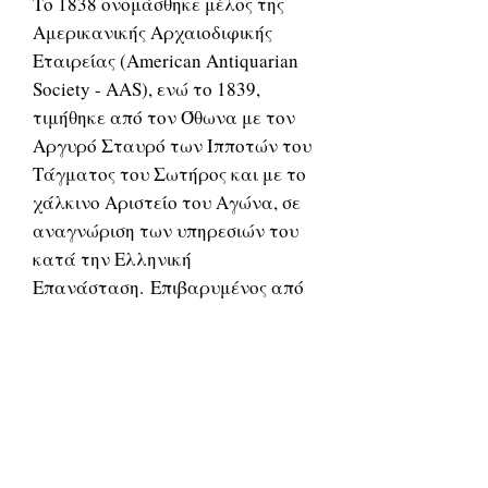
Το 1838 ονομάσθηκε μέλος της
Αμερικανικής Αρχαιοδιφικής
Εταιρείας (American Antiquarian
Society - AAS), ενώ το 1839,
τιμήθηκε από τον Όθωνα με τον
Αργυρό Σταυρό των Ιπποτών του
Τάγματος του Σωτήρος και με το
χάλκινο Αριστείο του Αγώνα, σε
αναγνώριση των υπηρεσιών του
κατά την Ελληνική
Επανάσταση. Επιβαρυμένος από
την κακή του υγεία και την πτώση
της ζωτικότητάς του πέρασε τα
τελευταία χρόνια της ζωής του
ανανεώνοντας και
αναθεωρώντας το ιστορικό του
έργο. Από το 1864 έως το 1870
υπήρξε ανταποκριτής της