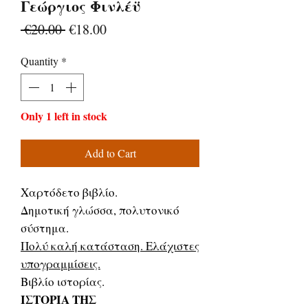
Γεώργιος Φινλέϋ
Regular
Sale
 €20.00 
€18.00
Price
Price
Quantity
*
Only 1 left in stock
Add to Cart
Χαρτόδετο βιβλίο.
Δημοτική γλώσσα, πολυτονικό
σύστημα.
Πολύ καλή κατάσταση. Ελάχιστες
υπογραμμίσεις.
Βιβλίο ιστορίας.
ΙΣΤΟΡΙΑ ΤΗΣ