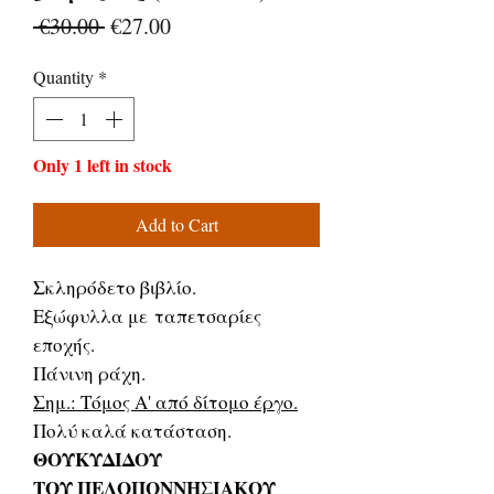
Regular
Sale
 €30.00 
€27.00
Price
Price
Quantity
*
Only 1 left in stock
Add to Cart
Σκληρόδετο βιβλίο.
Εξώφυλλα με ταπετσαρίες
εποχής.
Πάνινη ράχη.
Σημ.: Τόμος Α' από δίτομο έργο.
Πολύ καλά κατάσταση.
ΘΟΥΚΥΔΙΔΟΥ
ΤΟΥ ΠΕΛΟΠΟΝΝΗΣΙΑΚΟΥ