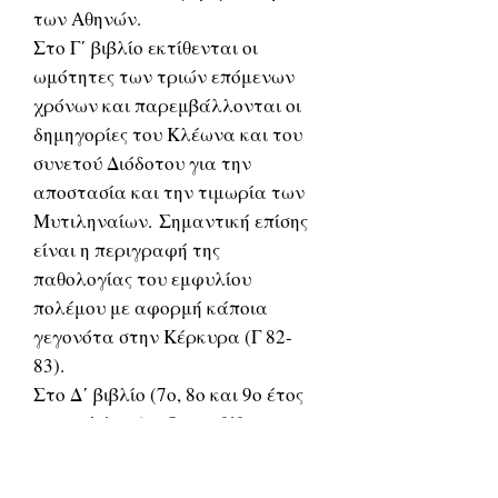
των Αθηνών.
Στο Γ΄ βιβλίο εκτίθενται οι
ωμότητες των τριών επόμενων
χρόνων και παρεμβάλλονται οι
δημηγορίες του Κλέωνα και του
συνετού Διόδοτου για την
αποστασία και την τιμωρία των
Μυτιληναίων. Σημαντική επίσης
είναι η περιγραφή της
παθολογίας του εμφυλίου
πολέμου με αφορμή κάποια
γεγονότα στην Κέρκυρα (Γ 82-
83).
Στο Δ΄ βιβλίο (7ο, 8ο και 9ο έτος
του πολέμου) ο Θουκυδίδης
πραγματεύεται την κατάληψη
της Πύλου από τους Αθηναίους