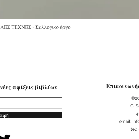
ΕΣ ΤΕΧΝΕΣ - Συλλογικό έργο
Quick View
Επικοινωνή
νέες αφίξεις βιβλίων
©20
G. S
4
αφή
email:
in
tel