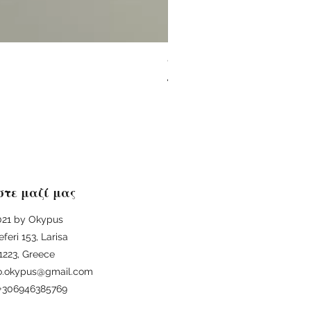
ΦΙΛΟΣΟΦΙΑ ΚΑΙ ΟΙΚΟΛΟΓΙΑ 
Regular Price
Sale Price
€25.00
€22.50
στε μαζί μας
21 by Okypus
eferi 153, Larisa
1223, Greece
fo.okypus@gmail.com
: +306946385769