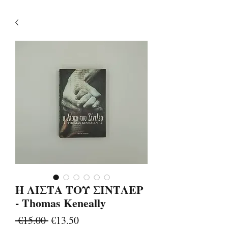
Η ΛΙΣΤΑ ΤΟΥ ΣΙΝΤΛΕΡ
- Thomas Keneally
Regular
Sale
 €15.00 
€13.50