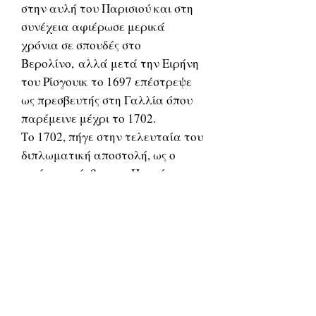
στην αυλή του Παρισιού και στη
συνέχεια αφιέρωσε μερικά
χρόνια σε σπουδές στο
Βερολίνο, αλλά μετά την Ειρήνη
του Ρίσγουικ το 1697 επέστρεψε
ως πρεσβευτής στη Γαλλία όπου
παρέμεινε μέχρι το 1702.
Το 1702, πήγε στην τελευταία του
διπλωματική αποστολή, ως ο
πρώτος πρέσβης της Πρωσίας
στην Αγγλία. Πέθανε στο Λονδίνο
το 1710 και θάφτηκε στο Αβαείο
του Γουέστμινστερ.
Τα κυριότερα έργα του είναι το
Disputationes de usu et præstantia
numismatum antiquorum (Ρώμη,
1664, σε 2 τόμους, Λονδίνο και