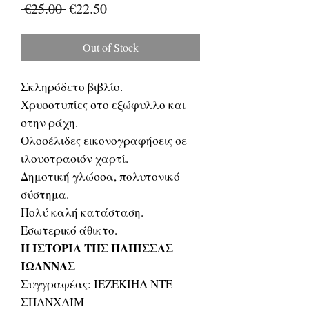
Regular
Sale
 €25.00 
€22.50
Price
Price
Out of Stock
Σκληρόδετο βιβλίο.
Χρυσοτυπίες στο εξώφυλλο και
στην ράχη.
Ολοσέλιδες εικονογραφήσεις σε
ιλουστρασιόν χαρτί.
Δημοτική γλώσσα, πολυτονικό
σύστημα.
Πολύ καλή κατάσταση.
Εσωτερικό άθικτο.
Η ΙΣΤΟΡΙΑ ΤΗΣ ΠΑΠΙΣΣΑΣ
ΙΩΑΝΝΑΣ
Συγγραφέας: ΙΕΖΕΚΙΗΛ ΝΤΕ
ΣΠΑΝΧΑΪΜ