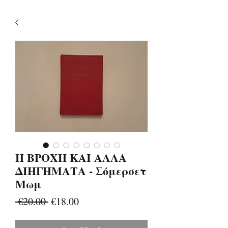
Η ΒΡΟΧΗ ΚΑΙ ΑΛΛΑ
ΔΙΗΓΗΜΑΤΑ - Σόμερσετ
Μωμ
Regular
Sale
 €20.00 
€18.00
Price
Price