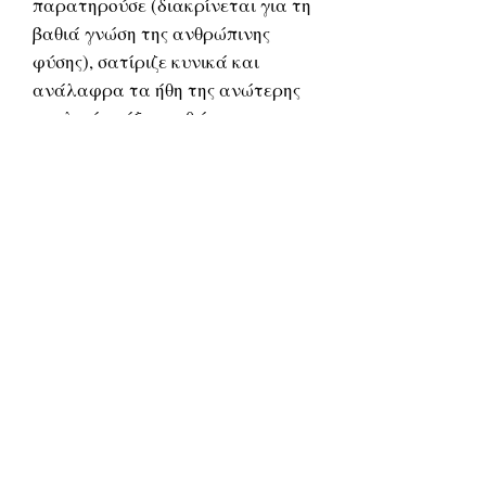
παρατηρούσε (διακρίνεται για τη
βαθιά γνώση της ανθρώπινης
φύσης), σατίριζε κυνικά και
ανάλαφρα τα ήθη της ανώτερης
αγγλικής τάξης καθώς και τις
σχέσεις των δύο φύλων του. Το
ημιαυτοβιογραφικό μυθιστόρημά
του Ανθρώπινη Δουλεία και το
Στην Κόψη του Ξυραφιού είναι
από τα γνωστότερα έργα του.
Πέθανε πλήρης ημερών στις 16
Δεκεμβρίου του 1965 σε ηλικία 91
ετών.
Related Products