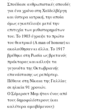
Σπούδασε ανθρωπιστικές σπουδές
για ένα χρόνο στη Χαϊδελβέργη
και ύστερα ιατρική, την οποία
όμως εγκατέλειψε μετά την
επιτυχία των μυθιστορημάτων
του. Το 1903 έγραψε το πρώτο
του θεατρικό (A man of honour) κι
ακολούθησαν κι άλλα. Το 1917
βρέθηκε στη Ρωσία ως βρετανός
πράκτορας και κάλυψε τα
γεγονότα της Οκτωβριανής
επανάστασης ως ρεπόρτερ.
Πέθανε στη Νίκαια της Γαλλίας
σε ηλικία 91 χρονών.
Ο Σόμερσετ Μομ ήταν ένας από
τους δημοφιλέστερους (και
καλύτερα αμειβόμενους)