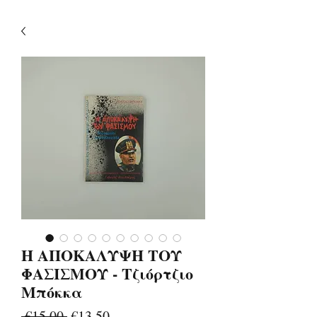
Η ΑΠΟΚΑΛΥΨΗ ΤΟΥ
ΦΑΣΙΣΜΟΥ - Τζιόρτζιο
Μπόκκα
Regular
Sale
 €15.00 
€13.50