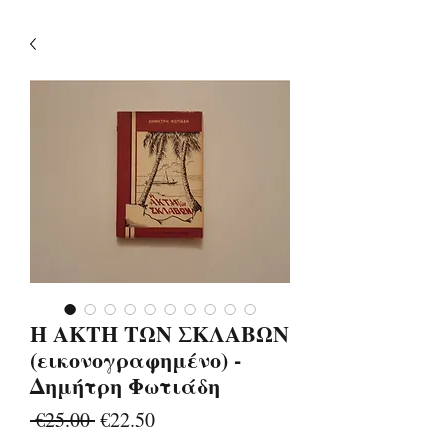
Η ΑΚΤΗ ΤΩΝ ΣΚΛΑΒΩΝ
(εικονογραφημένο) -
Δημήτρη Φωτιάδη
Regular
Sale
 €25.00 
€22.50
Price
Price