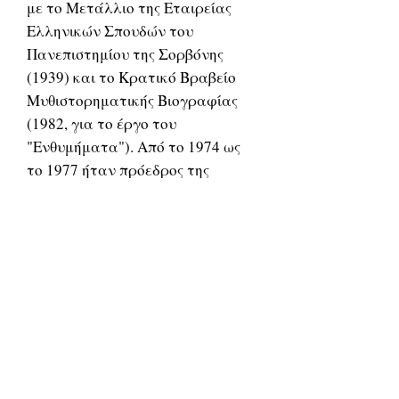
με το Μετάλλιο της Εταιρείας
Ελληνικών Σπουδών του
Πανεπιστημίου της Σορβόνης
(1939) και το Κρατικό Βραβείο
Μυθιστορηματικής Βιογραφίας
(1982, για το έργο του
"Ενθυμήματα"). Από το 1974 ως
το 1977 ήταν πρόεδρος της
Εταιρίας Ελλήνων Λογοτεχνών, ο
πρώτος μεταδικτατορικά (είχε
επιβληθεί λογοκρισία τα
προηγούμενα χρόνια).
Related Products