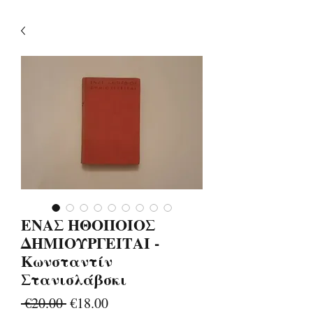
ΕΝΑΣ ΗΘΟΠΟΙΟΣ
ΔΗΜΙΟΥΡΓΕΙΤΑΙ -
Κωνσταντίν
Στανισλάβσκι
Regular
Sale
 €20.00 
€18.00