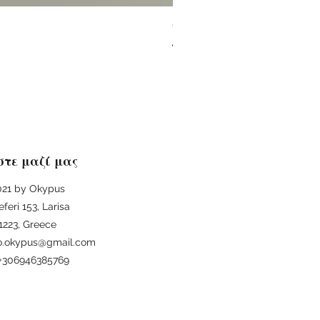
ΦΙΛΟΣΟΦΙΑ ΚΑΙ ΟΙΚΟΛΟΓΙΑ 
Regular Price
Sale Price
€25.00
€22.50
στε μαζί μας
21 by Okypus
eferi 153, Larisa
1223, Greece
fo.okypus@gmail.com
: +306946385769