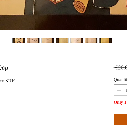
Κυρ
 €20.
Quanti
ου ΚΥΡ.
Only 1 