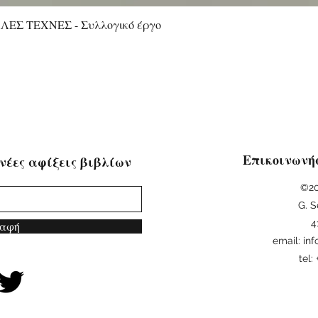
ΕΣ ΤΕΧΝΕΣ - Συλλογικό έργο
Quick View
Επικοινωνή
νέες αφίξεις βιβλίων
©20
G. S
4
αφή
email:
in
tel