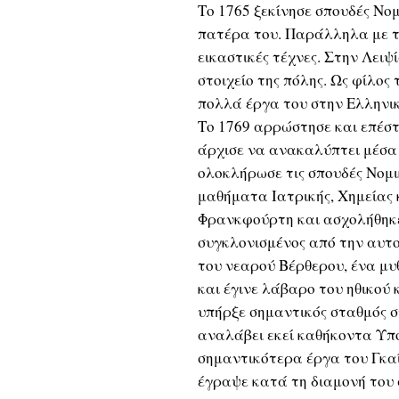
Το 1765 ξεκίνησε σπουδές Νομ
πατέρα του. Παράλληλα με τι
εικαστικές τέχνες. Στην Λειψ
στοιχείο της πόλης. Ως φίλο
πολλά έργα του στην Ελληνι
Το 1769 αρρώστησε και επέστ
άρχισε να ανακαλύπτει μέσα 
ολοκλήρωσε τις σπουδές Νομ
μαθήματα Ιατρικής, Χημείας 
Φρανκφούρτη και ασχολήθηκε 
συγκλονισμένος από την αυτο
του νεαρού Βέρθερου, ένα μ
και έγινε λάβαρο του ηθικού
υπήρξε σημαντικός σταθμός σ
αναλάβει εκεί καθήκοντα Υπ
σημαντικότερα έργα του Γκαίτ
έγραψε κατά τη διαμονή του σ