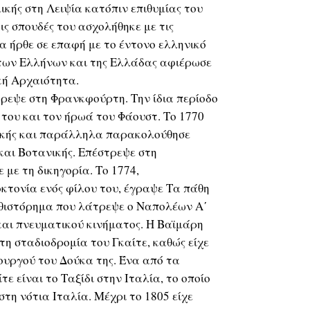
ικής στη Λειψία κατόπιν επιθυμίας του
ς σπουδές του ασχολήθηκε με τις
ία ήρθε σε επαφή με το έντονο ελληνικό
ς των Ελλήνων και της Ελλάδας αφιέρωσε
κή Αρχαιότητα.
ρεψε στη Φρανκφούρτη. Την ίδια περίοδο
του και τον ήρωά του Φάουστ. Το 1770
ικής και παράλληλα παρακολούθησε
και Βοτανικής. Επέστρεψε στη
με τη δικηγορία. Το 1774,
κτονία ενός φίλου του, έγραψε Τα πάθη
υθιστόρημα που λάτρεψε ο Ναπολέων Α΄
 και πνευματικού κινήματος. Η Βαϊμάρη
τη σταδιοδρομία του Γκαίτε, καθώς είχε
ουργού του Δούκα της. Ένα από τα
ε είναι το Ταξίδι στην Ιταλία, το οποίο
τη νότια Ιταλία. Μέχρι το 1805 είχε