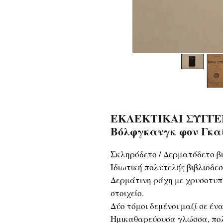
ΕΚΛΕΚΤΙΚΑΙ ΣΥΓΓΕΝΕ
Βόλφγκανγκ φον Γκα
Σκληρόδετο / Δερματόδετο βι
Ιδιωτική πολυτελής βιβλιοδεσ
Δερμάτινη ράχη με χρυσοτυπ
στοιχείο.
Δύο τόμοι δεμένοι μαζί σε έν
Ημικαθαρεύουσα γλώσσα, πολ