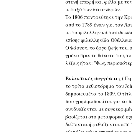
στενή επαφή και φιλία με το
μεταξύ των δύο ανδρών.
Το 1806 παντρεύτηκε την Κρισ
από το 1789 έναν γιο, τον Άο
με τα φιλελληνικά του ιδεώδ
επίσης φιλελληνίδα Οθέλλεια
Ο Φάουστ, το έργο ζωής του,
χρόνο πριν το θάνατο του, το
λέξεις ήταν: "Φως, περισσότε
Εκλεκτικές συγγένειες
( Γε
το τρίτο μυθιστόρημα του Joh
δημοσιευμένο το 1809. Ο τίτ
που χρησιμοποιείται για να 
συνδυάζονται με συγκεκριμέν
βασίζεται στο μεταφορικό σ
διέπονται ή ρυθμίζονται από 
εξετάζει εάν η επιστήμη και 