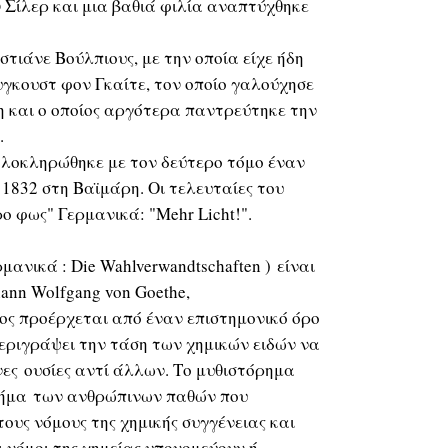
ν Σίλερ και μια βαθιά φιλία αναπτύχθηκε
τιάνε Βούλπιους, με την οποία είχε ήδη
υγκουστ φον Γκαίτε, τον οποίο γαλούχησε
η και ο οποίος αργότερα παντρεύτηκε την
.
 ολοκληρώθηκε με τον δεύτερο τόμο έναν
 1832 στη Βαϊμάρη. Οι τελευταίες του
ρο φως" Γερμανικά: "Mehr Licht!".
ρμανικά : Die Wahlverwandtschaften ) είναι
ann Wolfgang von Goethe,
λος προέρχεται από έναν επιστημονικό όρο
περιγράψει την τάση των χημικών ειδών να
ες ουσίες αντί άλλων. Το μυθιστόρημα
χήμα των ανθρώπινων παθών που
τους νόμους της χημικής συγγένειας και
οι νόμοι της χημείας υπονομεύουν ή