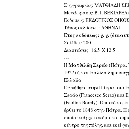
Συγγραφέας: ΜΑΤΘΙΛΔΗ ΣΕ
Μετάφρασις: Β. Ι. ΒΕΚΙΑΡΕ
Εκδόσεις: ΕΚΔΟΤΙΚΟΣ ΟΙΚΟ
Τόπος εκδόσεως: ΑΘΗΝΑΙ
Έτος εκδόσεως: χ. χ. (δεκαε
Σελίδες: 200
Διαστάσεις: 16,5 Χ 12,5
---
Ματθίλδη Σεράο
Η
(Πάτρα, 
1927) ήταν Ιταλίδα δημοσιογ
Ελλάδα.
Γεννήθηκε στην Πάτρα από Ι
Σεράο (Francesco Serao) και
(Paolina Borely). Ο πατέρας τ
έρθει το 1848 στην Πάτρα. Η ο
οποίο υπάρχει ακόμα και σήμ
κέντρο της πόλης, και εκεί γε