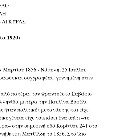
ΡΑΟ
ΛΛΗ
Σ ΑΓΚΥΡΑΣ
τία 1920)
7 Μαρτίου 1856 - Νάπολη, 25 Ιουλίου
ράφος και συγγραφέας, γεννημένη στην
ταλό πατέρα, τον Φραντσέσκο Σαβάριο
 Ελληνίδα μητέρα την Παυλίνα Βορέλι
ης ήταν πολιτικός μετανάστης και είχε
ικογένεια είχε νοικιάσει ένα σπίτι –το
ερα– στην σημερινή οδό Κορίνθου 241 στο
ννήθηκε η Ματθίλδη το 1856. Στο ίδιο