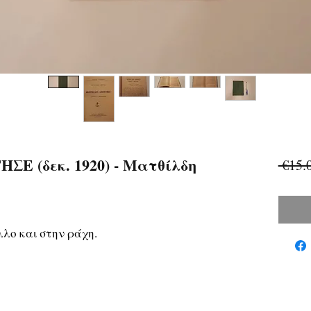
Ε (δεκ. 1920) - Ματθίλδη
 €15.
λο και στην ράχη.