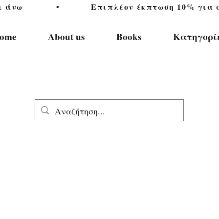
           •           Επιπλέον έκπτωση 10% για αγ
ome
About us
Books
Κατηγορί