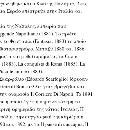
, γεννήθηκε και ο Κωστής Παλαμάς. Στις
εια Σεράο επέστρεψε στην Ιταλία και
ία της Νάπολης, εμπειρία που
ggende Napolitane (1881). Το πρώτο
το Φαντασία (Fantasia, 1883) το οποίο
υθιστοριογράφο. Μεταξύ 1880 και 1886
ήματα και μυθιστορήματα, τα Cuore
e (1883), La conquista di Roma (1885), La
Piccole anime (1883).
Σκαρφόλιο (Edoardo Scarfoglio) ίδρυσαν
riere di Roma αλλά ήταν βραχύβια και
ν ονομασία Il Corriere Di Napoli. Το 1891
ino η οποία έγινε η σημαντικότερη και
ινή εφημερίδα της νότιας Ιταλίας. Η
μπόδισε την συγγραφική της καριέρα η
 και 1892, με τα Il paese di cuccagna, Il