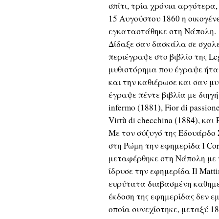
σπίτι, τρία χρόνια αργότερα
15 Αυγούστου 1860 η οικογέν
εγκαταστάθηκε στη Νάπολη.
Δίδαξε σαν δασκάλα σε σχολε
περιέγραψε στο βιβλίο της Le
μυθιστόρημα που έγραψε ήταν 
και την καθιέρωσε και σαν μ
έγραψε πέντε βιβλία με διηγ
infermo (1881), Fior di passion
Virtù di checchina (1884), και 
Με τον σύζυγό της Εδουάρδο 
στη Ρώμη την εφημερίδα l Cor
μεταφέρθηκε στη Νάπολη με τη
ίδρυσε την εφημερίδα Il Matt
ευρύτατα διαβασμένη καθημερ
έκδοση της εφημερίδας δεν ε
οποία συνεχίστηκε, μεταξύ 1890