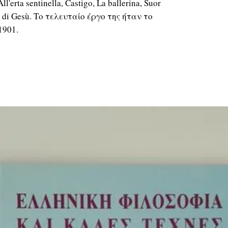
ll'erta sentinella, Castigo, La ballerina, Suor
e di Gesù. Το τελευταίο έργο της ήταν το
1901.