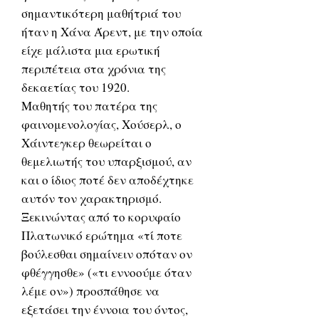
σημαντικότερη μαθήτριά του
ήταν η Χάνα Άρεντ, με την οποία
είχε μάλιστα μια ερωτική
περιπέτεια στα χρόνια της
δεκαετίας του 1920.
Μαθητής του πατέρα της
φαινομενολογίας, Χούσερλ, ο
Χάιντεγκερ θεωρείται ο
θεμελιωτής του υπαρξισμού, αν
και ο ίδιος ποτέ δεν αποδέχτηκε
αυτόν τον χαρακτηρισμό.
Ξεκινώντας από το κορυφαίο
Πλατωνικό ερώτημα «τί ποτε
βούλεσθαι σημαίνειν οπόταν ον
φθέγγησθε» («τι εννοούμε όταν
λέμε ον») προσπάθησε να
εξετάσει την έννοια του όντος,