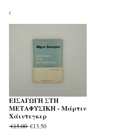
ΕΙΣΑΓΩΓΗ ΣΤΗ
ΜΕΤΑΦΥΣΙΚΗ - Μάρτιν
Χάιντεγκερ
Regular
Sale
 €15.00 
€13.50
Price
Price