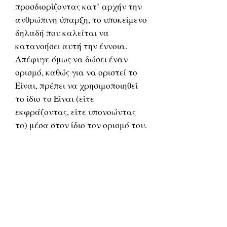
προσδιορίζοντας κατ’ αρχήν την
ανθρώπινη ύπαρξη, το υποκείμενο
δηλαδή που καλείται να
κατανοήσει αυτή την έννοια.
Απέφυγε όμως να δώσει έναν
ορισμό, καθώς για να οριστεί το
Είναι, πρέπει να χρησιμοποιηθεί
το ίδιο το Είναι (είτε
εκφράζοντας, είτε υπονοώντας
το) μέσα στον ίδιο τον ορισμό του.
«Το ότι δεν μπορεί όμως να δοθεί
ορισμός για το είναι, δεν μας
απαλλάσσει από το ερώτημα για
το νόημά του».
Η ουσία της ανθρώπινης ύπαρξης
είναι το ότι κατανοεί το Είναι. Ο
άνθρωπος που κατανοεί το Είναι,