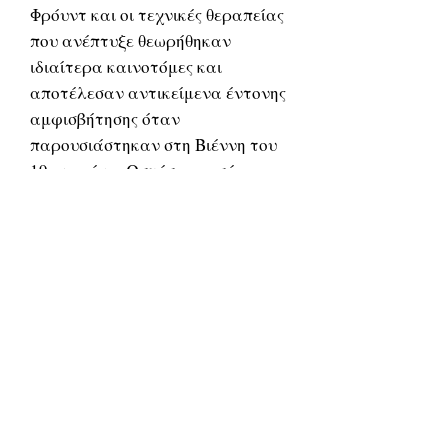
Φρόυντ και οι τεχνικές θεραπείας
που ανέπτυξε θεωρήθηκαν
ιδιαίτερα καινοτόμες και
αποτέλεσαν αντικείμενα έντονης
αμφισβήτησης όταν
παρουσιάστηκαν στη Βιέννη του
19ου αιώνα. Ωστόσο και σήμερα
συνεχίζουν να εγείρουν έντονο
προβληματισμό και
αντιπαραθέσεις. Η επίδραση του
Φρόυντ δεν περιορίστηκε μόνο
στην ψυχολογία και την
ψυχιατρική, αλλά ταυτόχρονα
απλώθηκε σε πολλούς τομείς της
επιστήμης (ανθρωπολογία,
κοινωνιολογία, φιλοσοφία) και
της τέχνης.