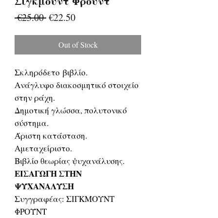
Σίγκμουντ Φρόυντ
Regular
Sale
 €25.00 
€22.50
Price
Price
Out of Stock
Σκληρόδετο βιβλίο.
Ανάγλυφο διακοσμητικό στοιχείο
στην ράχη.
Δημοτική γλώσσα, πολυτονικό
σύστημα.
Άριστη κατάσταση.
Αμεταχείριστο.
Βιβλίο θεωρίας ψυχανάλυσης.
ΕΙΣΑΓΩΓΗ ΣΤΗΝ
ΨΥΧΑΝΑΛΥΣΗ
Συγγραφέας: ΣΙΓΚΜΟΥΝΤ
ΦΡΟΫΝΤ