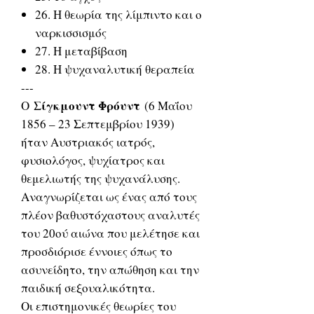
26. Η θεωρία της λίμπιντο και ο
ναρκισσισμός
27. Η μεταβίβαση
28. Η ψυχαναλυτική θεραπεία
---
Σίγκμουντ Φρόυντ
Ο
(6 Μαΐου
1856 – 23 Σεπτεμβρίου 1939)
ήταν Αυστριακός ιατρός,
φυσιολόγος, ψυχίατρος και
θεμελιωτής της ψυχανάλυσης.
Αναγνωρίζεται ως ένας από τους
πλέον βαθυστόχαστους αναλυτές
του 20ού αιώνα που μελέτησε και
προσδιόρισε έννοιες όπως το
ασυνείδητο, την απώθηση και την
παιδική σεξουαλικότητα.
Οι επιστημονικές θεωρίες του