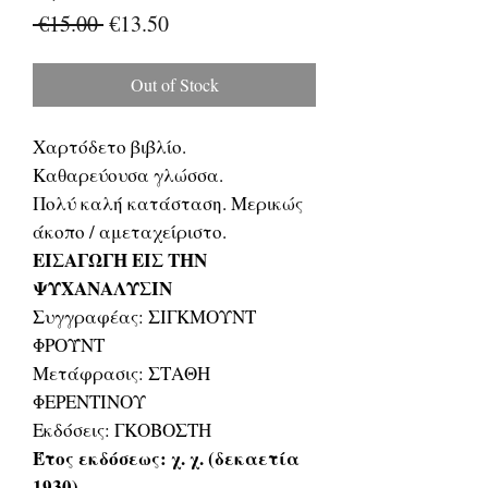
Regular
Sale
 €15.00 
€13.50
Price
Price
Out of Stock
Χαρτόδετο βιβλίο.
Καθαρεύουσα γλώσσα.
Πολύ καλή κατάσταση. Μερικώς
άκοπο / αμεταχείριστο.
ΕΙΣΑΓΩΓΗ ΕΙΣ ΤΗΝ
ΨΥΧΑΝΑΛΥΣΙΝ
Συγγραφέας: ΣΙΓΚΜΟΥΝΤ
ΦΡΟΫΝΤ
Μετάφρασις: ΣΤΑΘΗ
ΦΕΡΕΝΤΙΝΟΥ
Εκδόσεις: ΓΚΟΒΟΣΤΗ
Έτος εκδόσεως: χ. χ. (δεκαετία
1930)