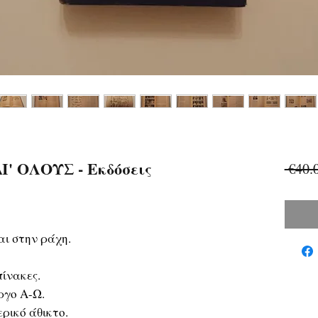
' ΟΛΟΥΣ - Εκδόσεις
 €40.
ι στην ράχη.
ίνακες.
ργο Α-Ω.
ρικό άθικτο.