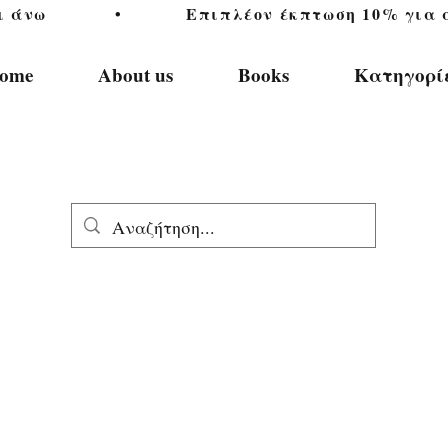
           •           Επιπλέον έκπτωση 10% για αγ
ome
About us
Books
Κατηγορί